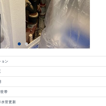
ション
区
月
1世帯
排水管更新