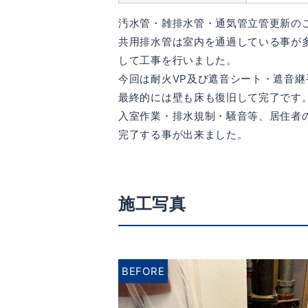
汚水管・雑排水管・通気管立管更新の
共用排水管は室内を通過している事が
して工事を行いました。
今回は耐火VP及び遮音シート・遮音
最終的には壁も床も復旧して完了です
入室作業・排水規制・騒音等、居住者
完了する事が出来ました。
施工写真
BEFORE