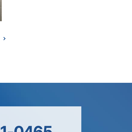
ン
1-0465