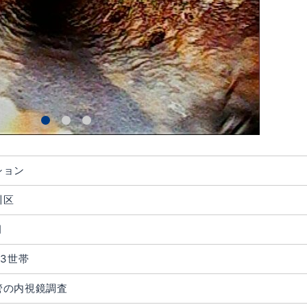
ション
川区
月
73世帯
管の内視鏡調査